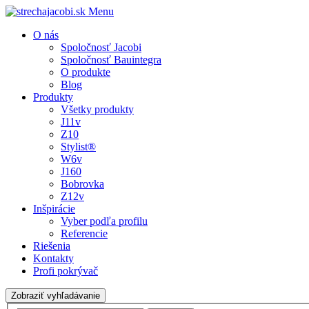
Menu
O nás
Spoločnosť Jacobi
Spoločnosť Bauintegra
O produkte
Blog
Produkty
Všetky produkty
J11v
Z10
Stylist®
W6v
J160
Bobrovka
Z12v
Inšpirácie
Vyber podľa profilu
Referencie
Riešenia
Kontakty
Profi pokrývač
Zobraziť vyhľadávanie