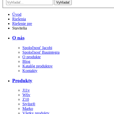
Vyhľadať
Úvod
Riešenia
Riešenie pre
Stavitelia
O nás
Spoločnosť Jacobi
Spoločnosť Bauintegra
O produkte
Blog
Katalóg produktov
Kontakty
Produkty
J11v
W6v
Z10
Stylist®
Marko
Všetky produkty