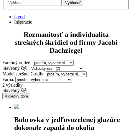
Vyhľadať
Úvod
Inšpirácie
Rozmanitosť a individualita
strešných škridiel od firmy Jacobi
Dachziegel
Farebný odtieň:
Stavebný štýl:
Model strešnej škridly:
Farba:
2 výsledky
Stavebný štýl:
Vidiecky dom
Bobrovka v jedľovozelenej glazúre
dokonale zapadá do okolia