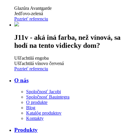
Glazúra Avantgarde
Jedľovo-zelená
Pozrieť referenciu
J11v - aká iná farba, než vínová, sa
hodí na tento vidiecky dom?
Ušľachtilá engoba
Ušľachtilá vínovo červená
Pozrieť referenciu
O nás
Spoločnosť Jacobi
Spoločnosť Bauintegra
O produkte
Blog
Katalóg produktov
Kontakty
Produkty