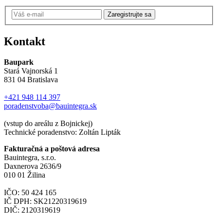
Zaregistrujte sa
Kontakt
Baupark
Stará Vajnorská 1
831 04 Bratislava
+421 948 114 397
poradenstvoba@bauintegra.sk
(vstup do areálu z Bojnickej)
Technické poradenstvo: Zoltán Lipták
Fakturačná a poštová adresa
Bauintegra, s.r.o.
Daxnerova 2636/9
010 01 Žilina
IČO: 50 424 165
IČ DPH: SK21220319619
DIČ: 2120319619