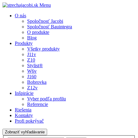
Menu
O nás
Spoločnosť Jacobi
Spoločnosť Bauintegra
O produkte
Blog
Produkty
Všetky produkty
J11v
Z10
Stylist®
W6v
J160
Bobrovka
Z12v
Inšpirácie
Vyber podľa profilu
Referencie
Riešenia
Kontakty
Profi pokrývač
Zobraziť vyhľadávanie