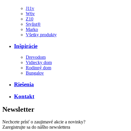
J11v
W6v
Z10
Stylist®
Marko
Všetky produkty
Inšpirácie
Drevodom
Vidiecky dom
Rodinný dom
Bungalov
Riešenia
Kontakt
Newsletter
Nechcete prísť o zaujimavé akcie a novinky?
Zaregistrujte sa do nášho newslettera